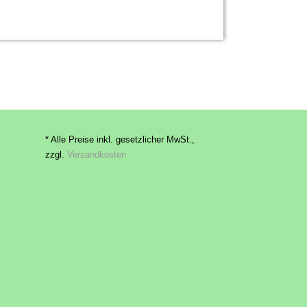
* Alle Preise inkl. gesetzlicher MwSt.,
zzgl.
Versandkosten