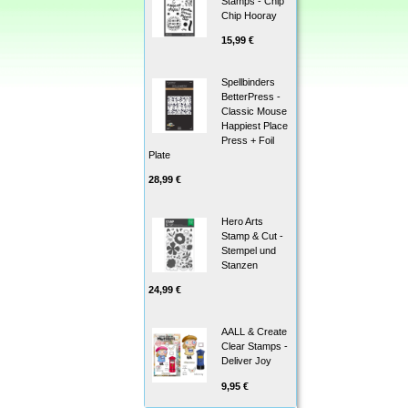
Stamps - Chip
Chip Hooray
15,99 €
Spellbinders
BetterPress -
Classic Mouse
Happiest Place
Press + Foil
Plate
28,99 €
Hero Arts
Stamp & Cut -
Stempel und
Stanzen
24,99 €
AALL & Create
Clear Stamps -
Deliver Joy
9,95 €