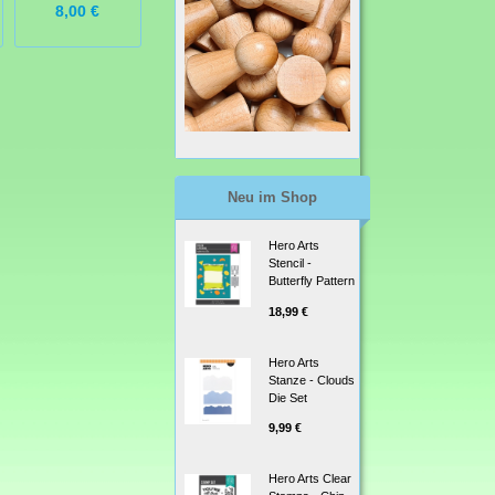
8,00 €
8,00 €
20,95 €
Neu im Shop
Hero Arts
Stencil -
Butterfly Pattern
18,99 €
Hero Arts
Stanze - Clouds
Die Set
9,99 €
Hero Arts Clear