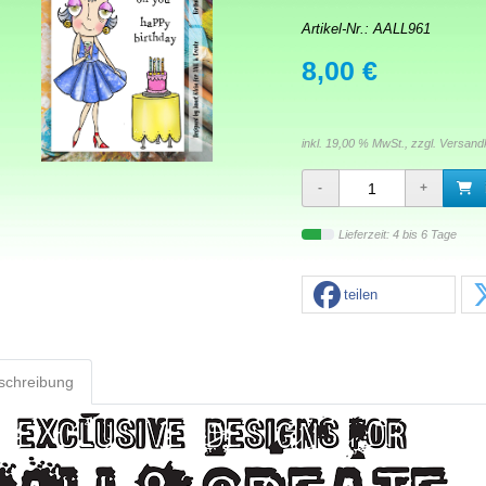
Artikel-Nr.:
AALL961
8,00 €
inkl. 19,00 % MwSt., zzgl.
Versand
Lieferzeit: 4 bis 6 Tage
teilen
schreibung