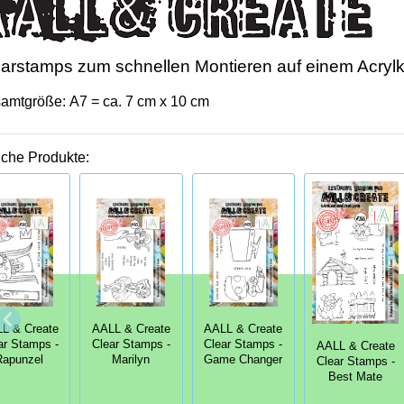
arstamps zum schnellen Montieren auf einem Acrylk
amtgröße: A7 = ca. 7 cm x 10 cm
iche Produkte:
L & Create
AALL & Create
AALL & Create
ar Stamps -
Clear Stamps -
Clear Stamps -
AALL & Create
Rapunzel
Marilyn
Game Changer
Clear Stamps -
Best Mate