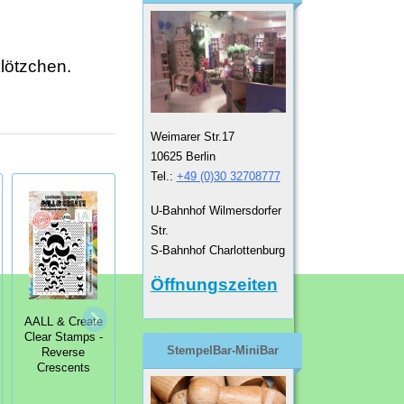
lötzchen.
Weimarer Str.17
10625 Berlin
Tel.:
+49 (0)30 32708777
U-Bahnhof Wilmersdorfer
Str.
S-Bahnhof Charlottenburg
Öffnungszeiten
AALL & Create
AALL & Create
AALL & Create
Clear Stamps -
Clear Stamps -
Clear Stamps -
StempelBar-MiniBar
Reverse
Stay Chic
Heart Grunge
Crescents