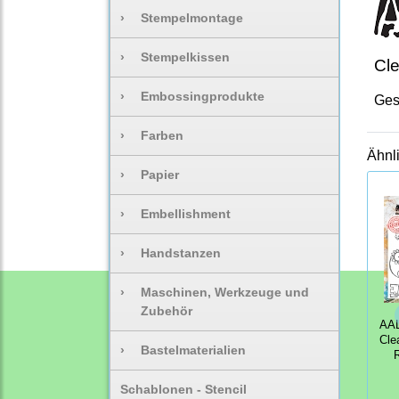
›
Stempelmontage
›
Stempelkissen
Cle
›
Embossingprodukte
Ges
›
Farben
Ähnl
›
Papier
›
Embellishment
›
Handstanzen
›
Maschinen, Werkzeuge und
Zubehör
AAL
Cle
›
Bastelmaterialien
Schablonen - Stencil