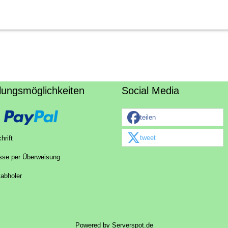
lungsmöglichkeiten
Social Media
teilen
tweet
hrift
sse per Überweisung
tabholer
Powered by
Serverspot.de