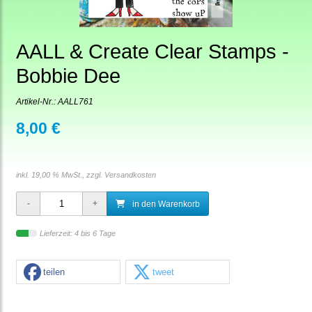
AALL & Create Clear Stamps -
Bobbie Dee
Artikel-Nr.:
AALL761
8,00 €
inkl. 19,00 % MwSt., zzgl.
Versandkosten
in den Warenkorb
Lieferzeit: 4 bis 6 Tage
teilen
tweet