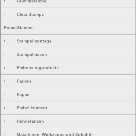
›
Gummistempel
›
Clear Stamps
Foam-Stempel
›
Stempelmontage
›
Stempelkissen
›
Embossingprodukte
›
Farben
›
Papier
›
Embellishment
›
Handstanzen
›
Maschinen, Werkzeuge und Zubehör