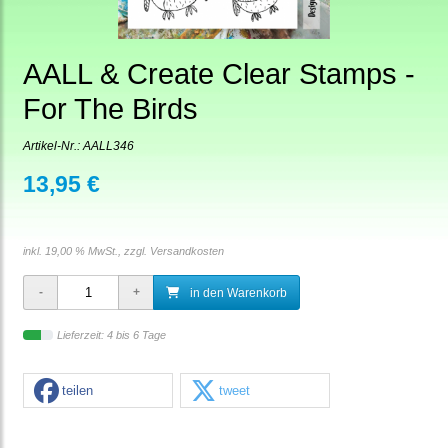
AALL & Create Clear Stamps -
For The Birds
Artikel-Nr.:
AALL346
13,95 €
inkl. 19,00 % MwSt., zzgl.
Versandkosten
in den Warenkorb
Lieferzeit: 4 bis 6 Tage
teilen
tweet