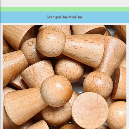
StempelBar-MiniBar