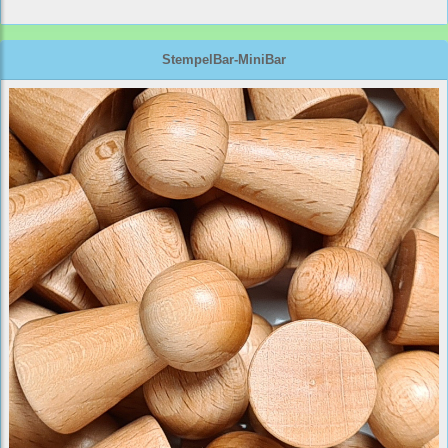
StempelBar-MiniBar