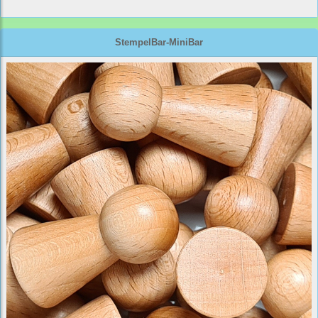
StempelBar-MiniBar