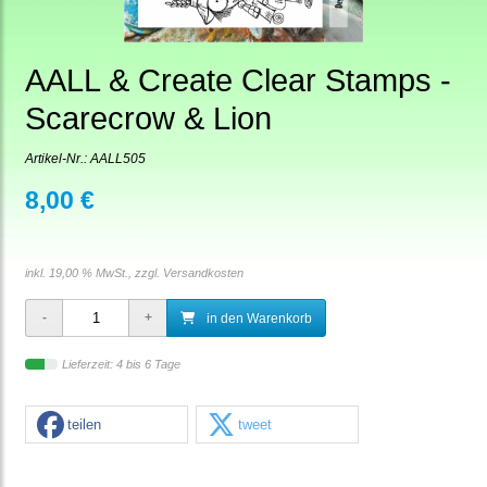
AALL & Create Clear Stamps -
Scarecrow & Lion
Artikel-Nr.:
AALL505
8,00 €
inkl. 19,00 % MwSt., zzgl.
Versandkosten
in den Warenkorb
Lieferzeit: 4 bis 6 Tage
teilen
tweet