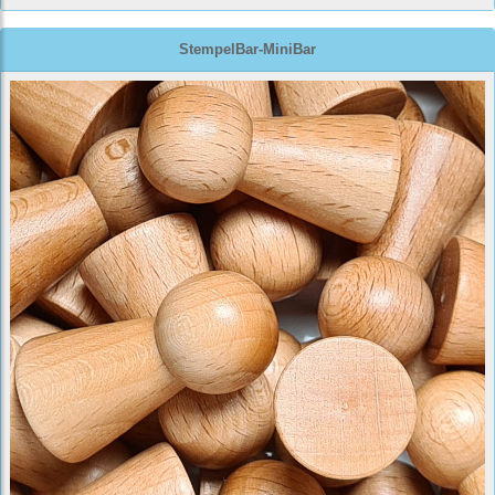
StempelBar-MiniBar