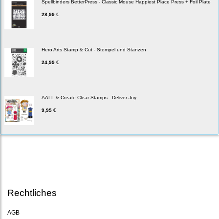
Spellbinders BetterPress - Classic Mouse Happiest Place Press + Foil Plate
28,99 €
Hero Arts Stamp & Cut - Stempel und Stanzen
24,99 €
AALL & Create Clear Stamps - Deliver Joy
9,95 €
Rechtliches
AGB