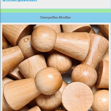
StempelBar-MiniBar