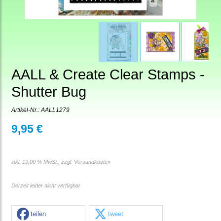
AALL & Create Clear Stamps -
Shutter Bug
Artikel-Nr.:
AALL1279
9,95 €
inkl. 19,00 % MwSt., zzgl.
Versandkosten
Derzeit leider nicht verfügbar
teilen
tweet