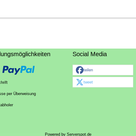
lungsmöglichkeiten
Social Media
teilen
tweet
hrift
sse per Überweisung
tabholer
Powered by
Serverspot.de