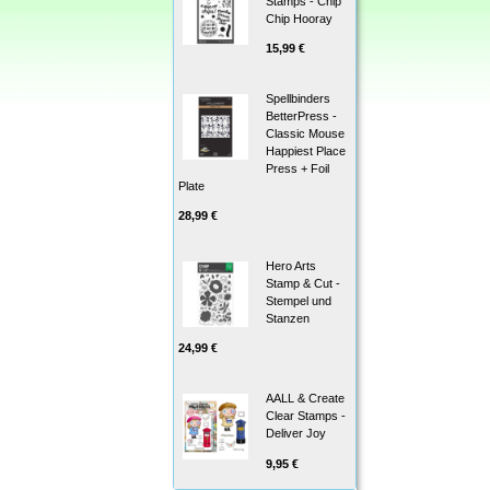
Stamps - Chip
Chip Hooray
15,99 €
Spellbinders
BetterPress -
Classic Mouse
Happiest Place
Press + Foil
Plate
28,99 €
Hero Arts
Stamp & Cut -
Stempel und
Stanzen
24,99 €
AALL & Create
Clear Stamps -
Deliver Joy
9,95 €