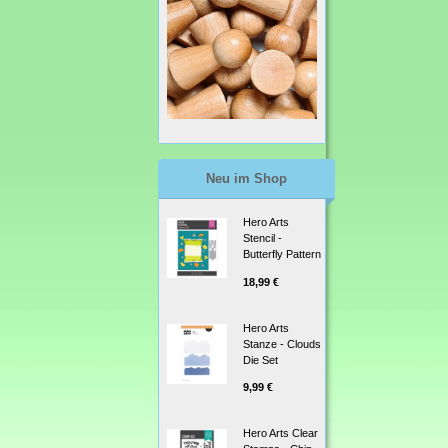
Neu im Shop
Hero Arts
Stencil -
Butterfly Pattern
18,99 €
Hero Arts
Stanze - Clouds
Die Set
9,99 €
Hero Arts Clear