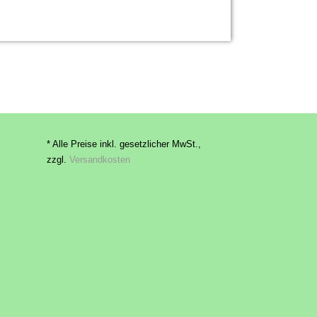
* Alle Preise inkl. gesetzlicher MwSt.,
zzgl.
Versandkosten