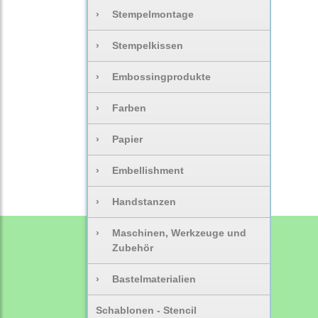
›
Stempelmontage
›
Stempelkissen
›
Embossingprodukte
›
Farben
›
Papier
›
Embellishment
›
Handstanzen
›
Maschinen, Werkzeuge und
Zubehör
›
Bastelmaterialien
Schablonen - Stencil