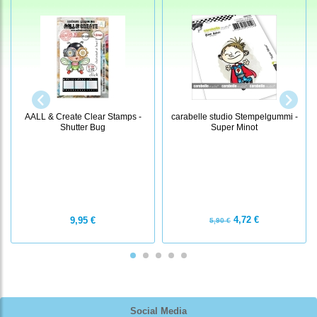
AALL & Create Clear Stamps -
carabelle studio Stempelgummi -
Shutter Bug
Super Minot
4,72 €
9,95 €
5,90 €
Social Media