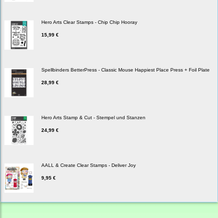
Hero Arts Clear Stamps - Chip Chip Hooray
15,99 €
Spellbinders BetterPress - Classic Mouse Happiest Place Press + Foil Plate
28,99 €
Hero Arts Stamp & Cut - Stempel und Stanzen
24,99 €
AALL & Create Clear Stamps - Deliver Joy
9,95 €