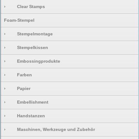
›
Clear Stamps
Foam-Stempel
›
Stempelmontage
›
Stempelkissen
›
Embossingprodukte
›
Farben
›
Papier
›
Embellishment
›
Handstanzen
›
Maschinen, Werkzeuge und Zubehör