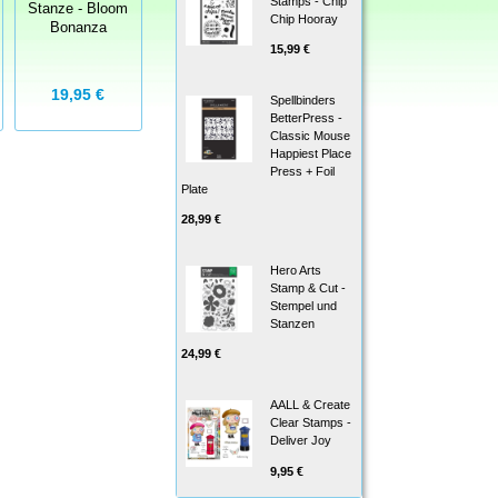
Stamps - Chip
Stanze - Bloom
Stanze -
Clear Stamps -
Chip Hooray
Bonanza
Symbol Tally
Alphas & Digits
15,99 €
19,95 €
24,50 €
8,00 €
Spellbinders
BetterPress -
Classic Mouse
Happiest Place
Press + Foil
Plate
28,99 €
Hero Arts
Stamp & Cut -
Stempel und
Stanzen
24,99 €
AALL & Create
Clear Stamps -
Deliver Joy
9,95 €