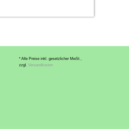
* Alle Preise inkl. gesetzlicher MwSt.,
zzgl.
Versandkosten