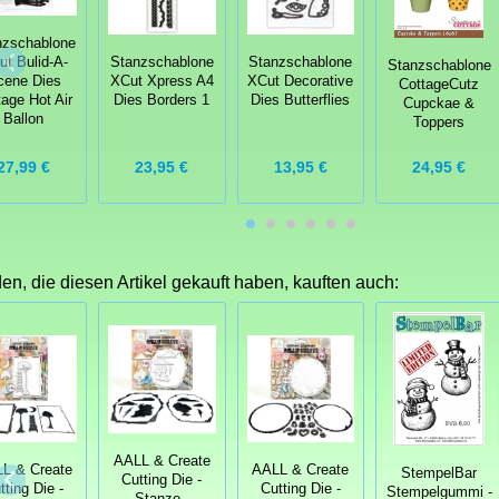
nzschablone
t Bulid-A-
Stanzschablone
Stanzschablone
Stanzschablone
cene Dies
XCut Xpress A4
XCut Decorative
CottageCutz
tage Hot Air
Dies Borders 1
Dies Butterflies
Cupckae &
Ballon
Toppers
27,99 €
23,95 €
13,95 €
24,95 €
n, die diesen Artikel gekauft haben, kauften auch:
AALL & Create
L & Create
AALL & Create
StempelBar
Cutting Die -
tting Die -
Cutting Die -
Stempelgummi -
Stanze -