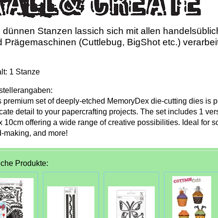
 dünnen Stanzen lassich sich mit allen handelsübli
 Prägemaschinen (Cuttlebug, BigShot etc.) verarbei
lt: 1 Stanze
stellerangaben:
s premium set of deeply-etched MemoryDex die-cutting dies is pe
icate detail to your papercrafting projects. The set includes 1 vers
 10cm offering a wide range of creative possibilities. Ideal for 
d-making, and more!
iche Produkte: