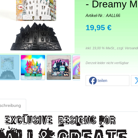
- Dreamy M
Artikel-Nr.:
AALL66
19,95 €
inkl. 19,00 % MwSt., zzgl.
Versand
Derzeit leider nicht verfügbar
teilen
schreibung