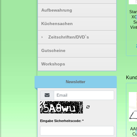
Aufbewahrung
Sta
XCu
S
Küchensachen
Vin
›
Zeitschriften/DVD`s
Gutscheine
Workshops
Kunde
Newsletter
Eingabe Sicherheitscode: *
AAL
Cu