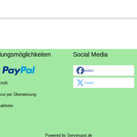
lungsmöglichkeiten
Social Media
teilen
tweet
hrift
sse per Überweisung
tabholer
Powered by
Serverspot.de