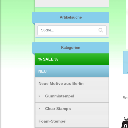
Artikelsuche
Kategorien
% SALE %
NEU
Neue Motive aus Berlin
›
Gummistempel
Be
›
Clear Stamps
Foam-Stempel