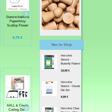
Stanzschablone
Stanzschablone
Stanzschablone
Creatables
PaperArtsy
Craftables
filigrane Blumen
Scallop Flower
Gärtner
hip
9,75 €
8,95 €
8,95 €
Neu im Shop
Hero Arts
Stencil -
Butterfly Pattern
18,99 €
Hero Arts
Stanze - Clouds
Die Set
9,99 €
AALL & Create
AALL & Create
Hero Arts Clear
Cutting Die -
Cutting Die -
AALL & Create