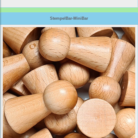
StempelBar-MiniBar