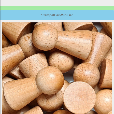
StempelBar-MiniBar