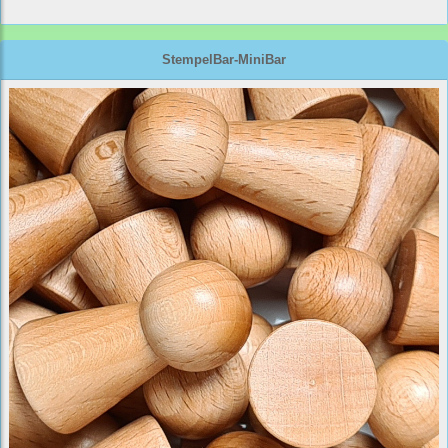
StempelBar-MiniBar