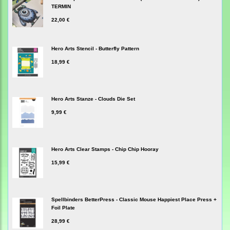
TERMIN
22,00 €
Hero Arts Stencil - Butterfly Pattern
18,99 €
Hero Arts Stanze - Clouds Die Set
9,99 €
Hero Arts Clear Stamps - Chip Chip Hooray
15,99 €
Spellbinders BetterPress - Classic Mouse Happiest Place Press +
Foil Plate
28,99 €