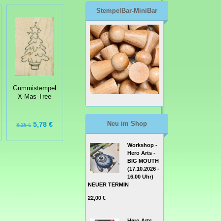
StempelBar-MiniBar
Gummistempel
X-Mas Tree
Neu im Shop
5,78 €
8,25 €
Workshop -
Hero Arts -
BIG MOUTH
(17.10.2026 -
16.00 Uhr)
NEUER TERMIN
22,00 €
Hero Arts