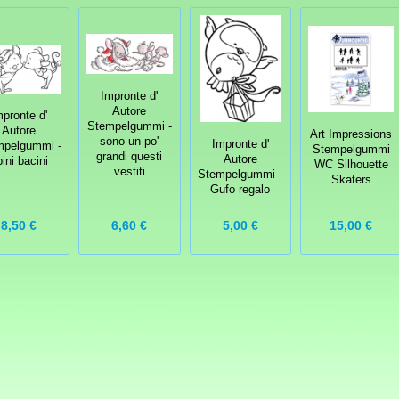
Impronte d'
Autore
mpronte d'
Stempelgummi -
Autore
Art Impressions
sono un po'
Impronte d'
mpelgummi -
Stempelgummi
grandi questi
Autore
ini bacini
WC Silhouette
vestiti
Stempelgummi -
Skaters
Gufo regalo
8,50 €
6,60 €
15,00 €
5,00 €