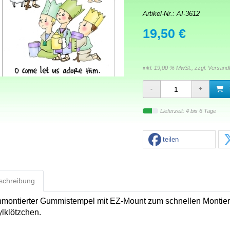
Artikel-Nr.:
AI-3612
19,50 €
inkl. 19,00 % MwSt., zzgl.
Versand
Lieferzeit: 4 bis 6 Tage
teilen
schreibung
nmontierter Gummistempel mit EZ-Mount zum schnellen Montier
ylklötzchen.