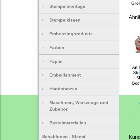
Größ
›
Stempelmontage
Ähnl
›
Stempelkissen
›
Embossingprodukte
›
Farben
›
Papier
Art 
Ste
›
Embellishment
S
Boo
›
Handstanzen
›
Maschinen, Werkzeuge und
Zubehör
›
Bastelmaterialien
Schablonen - Stencil
Kunde