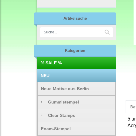
Artikelsuche
Kategorien
% SALE %
NEU
Neue Motive aus Berlin
›
Gummistempel
Be
›
Clear Stamps
5 u
Acr
Foam-Stempel