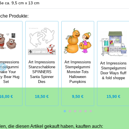
e ca. 9,5 cm x 13 cm
iche Produkte:
Impressions
Art Impressions
Art Impressions
Art Impressions
mpelgummi
Stanzschablone
Stempelgummi
Stempelgummi
hake Your
SPINNERS
Monster-Tots
Door Ways fluff
ty Bear Hug
Santa Spinner
Halloween
& fold shoppe
Set
Dies
Pumpkins
16,00 €
18,50 €
9,50 €
15,90 €
n, die diesen Artikel gekauft haben, kauften auch: