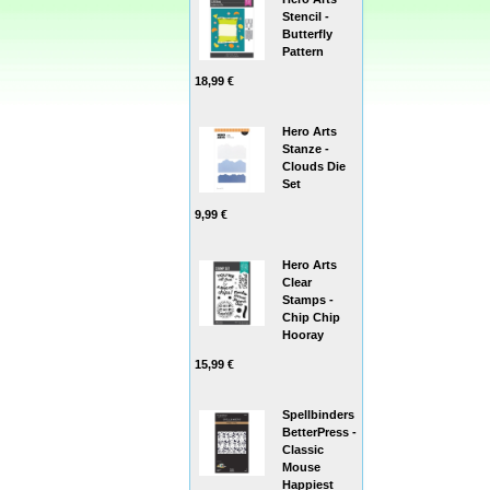
Stencil -
Butterfly
Pattern
18,99 €
Hero Arts
Stanze -
Clouds Die
Set
9,99 €
Hero Arts
Clear
Stamps -
Chip Chip
Hooray
15,99 €
Spellbinders
BetterPress -
Classic
Mouse
Happiest