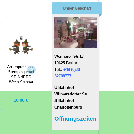
Unser Geschäft
Weimarer Str.17
Art Impressions
10625 Berlin
Stempelgummi
Art Impressions
Shake Your
Tel.:
+49 (0)30
Art Impressions
Stempelgummi
Booty Little
Stempelgummi
32708777
SPINNERS
Behind Set
Brick Shoppe
Witch Spinner
Window
U-Bahnhof
Wilmersdorfer Str.
16,00 €
9,95 €
16,00 €
S-Bahnhof
Charlottenburg
Öffnungszeiten