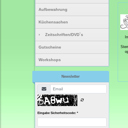
Aufbewahrung
Küchensachen
›
Zeitschriften/DVD`s
I
Gutscheine
Ste
op
Workshops
Newsletter
Eingabe Sicherheitscode: *