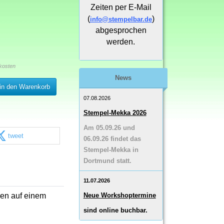
Zeiten per E-Mail
(
)
info@stempelbar.de
abgesprochen
werden.
kosten
News
in den Warenkorb
07.08.2026
Stempel-Mekka 2026
Am 05.09.26 und
tweet
06.09.26 findet das
Stempel-Mekka in
Dortmund statt.
11.07.2026
en auf einem
Neue Workshoptermine
sind online buchbar.