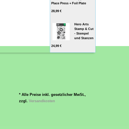
Place Press + Foil Plate
28,99 €
Hero Arts
Stamp & Cut
- Stempel
und Stanzen
24,99 €
* Alle Preise inkl. gesetzlicher MwSt.,
zzgl.
Versandkosten