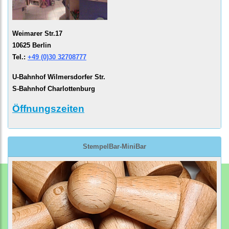
Weimarer Str.17
10625 Berlin
Tel.:
+49 (0)30 32708777
U-Bahnhof Wilmersdorfer Str.
S-Bahnhof Charlottenburg
Öffnungszeiten
StempelBar-MiniBar