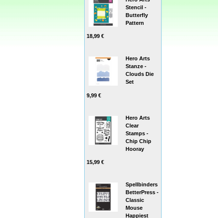
Stencil -
Butterfly
Pattern
18,99 €
Hero Arts
Stanze -
Clouds Die
Set
9,99 €
Hero Arts
Clear
Stamps -
Chip Chip
Hooray
15,99 €
Spellbinders
BetterPress -
Classic
Mouse
Happiest