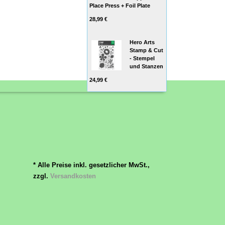
Place Press + Foil Plate
28,99 €
Hero Arts
Stamp & Cut
- Stempel
und Stanzen
24,99 €
* Alle Preise inkl. gesetzlicher MwSt.,
zzgl.
Versandkosten