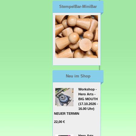
StempelBar-MiniBar
Neu im Shop
Workshop -
Hero Arts -
BIG MOUTH
(17.10.2026 -
16.00 Uhr)
NEUER TERMIN
22,00 €
Hero Arts