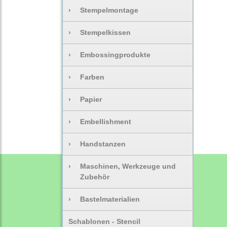
›
Stempelmontage
›
Stempelkissen
›
Embossingprodukte
›
Farben
›
Papier
›
Embellishment
›
Handstanzen
›
Maschinen, Werkzeuge und
Zubehör
›
Bastelmaterialien
Schablonen - Stencil