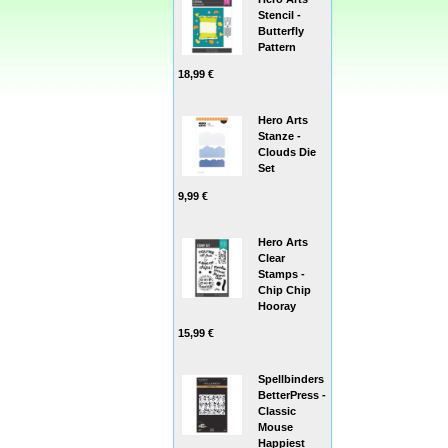
Stencil -
Butterfly
Pattern
18,99 €
Hero Arts
Stanze -
Clouds Die
Set
9,99 €
Hero Arts
Clear
Stamps -
Chip Chip
Hooray
15,99 €
Spellbinders
BetterPress -
Classic
Mouse
Happiest