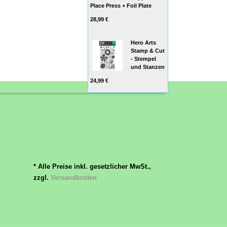
Place Press + Foil Plate
28,99 €
Hero Arts
Stamp & Cut
- Stempel
und Stanzen
24,99 €
* Alle Preise inkl. gesetzlicher MwSt.,
zzgl.
Versandkosten