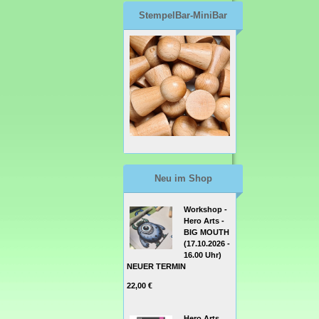
StempelBar-MiniBar
Neu im Shop
Workshop -
Hero Arts -
BIG MOUTH
(17.10.2026 -
16.00 Uhr)
NEUER TERMIN
22,00 €
Hero Arts