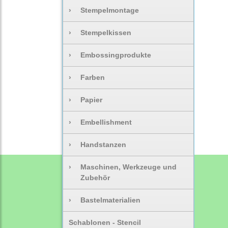
›
Stempelmontage
›
Stempelkissen
›
Embossingprodukte
›
Farben
›
Papier
›
Embellishment
›
Handstanzen
›
Maschinen, Werkzeuge und
Zubehör
›
Bastelmaterialien
Schablonen - Stencil