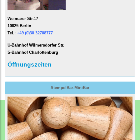
Weimarer Str.17
10625 Berlin
Tel.:
+49 (0)30 32708777
U-Bahnhof Wilmersdorfer Str.
S-Bahnhof Charlottenburg
Öffnungszeiten
StempelBar-MiniBar