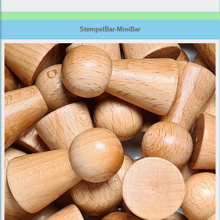
StempelBar-MiniBar