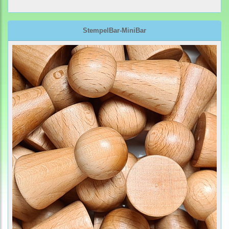
StempelBar-MiniBar