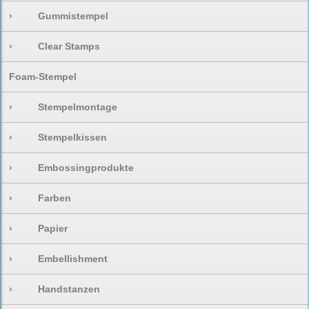
›
Gummistempel
›
Clear Stamps
Foam-Stempel
›
Stempelmontage
›
Stempelkissen
›
Embossingprodukte
›
Farben
›
Papier
›
Embellishment
›
Handstanzen