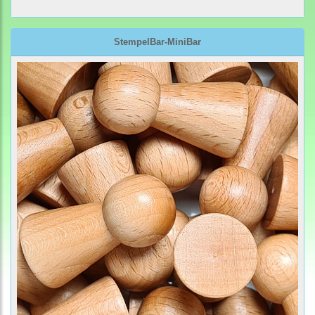
StempelBar-MiniBar