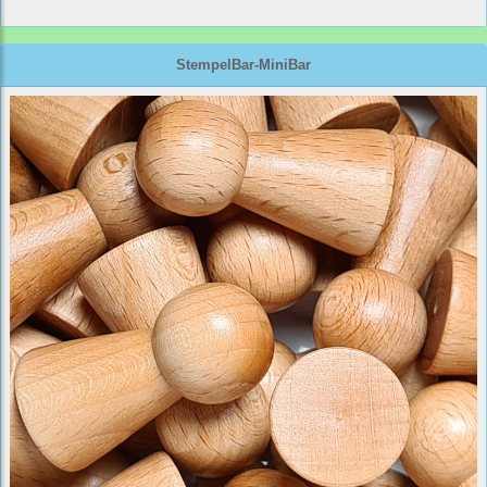
StempelBar-MiniBar