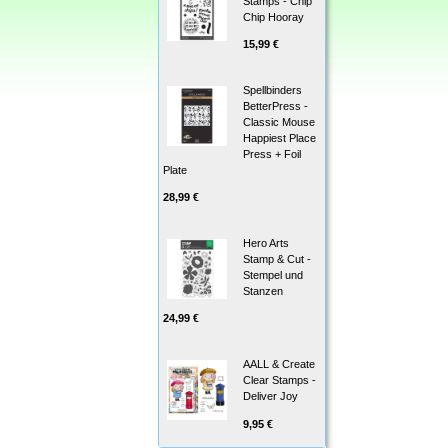
Stamps - Chip
Chip Hooray
15,99 €
Spellbinders
BetterPress -
Classic Mouse
Happiest Place
Press + Foil
Plate
28,99 €
Hero Arts
Stamp & Cut -
Stempel und
Stanzen
24,99 €
AALL & Create
Clear Stamps -
Deliver Joy
9,95 €