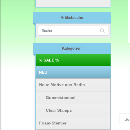
Artikelsuche
Kategorien
% SALE %
NEU
Neue Motive aus Berlin
›
Gummistempel
›
Clear Stamps
Be
Foam-Stempel