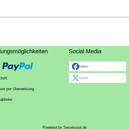
lungsmöglichkeiten
Social Media
teilen
tweet
hrift
sse per Überweisung
tabholer
Powered by
Serverspot.de