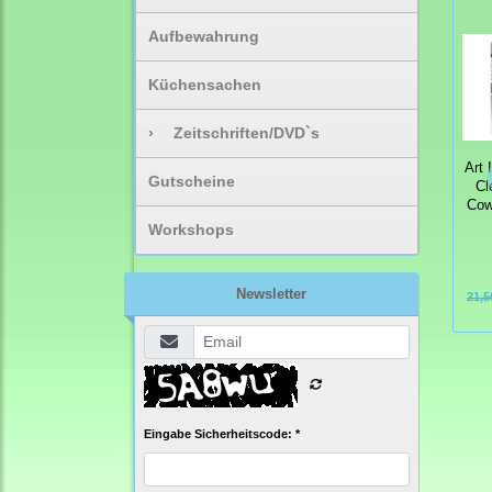
Aufbewahrung
Küchensachen
›
Zeitschriften/DVD`s
Art 
Gutscheine
Cl
Cow
Workshops
Newsletter
21,5
Eingabe Sicherheitscode: *