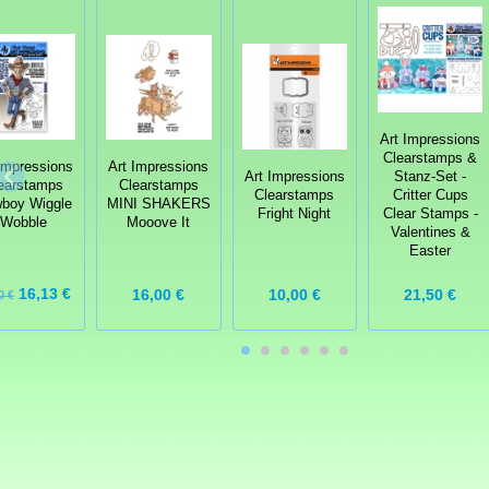
Art Impressions
Clearstamps &
Impressions
Art Impressions
Art Impressions
Stanz-Set -
earstamps
Clearstamps
Clearstamps
Critter Cups
boy Wiggle
MINI SHAKERS
Fright Night
Clear Stamps -
Wobble
Mooove It
Valentines &
Easter
16,13 €
16,00 €
10,00 €
21,50 €
0 €