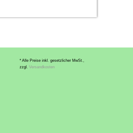
* Alle Preise inkl. gesetzlicher MwSt.,
zzgl.
Versandkosten