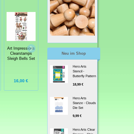
Art Impressions
Art Impressions
Art Impressions
Clearstamps
Neu im Shop
Clearstamps
Clearstamps
MINI SHAKERS
Sleigh Bells Set
Meerkat Set
Wheelie
Hero Arts
Stencil -
Butterfly Pattern
16,00 €
18,50 €
18,00 €
18,99 €
Hero Arts
Stanze - Clouds
Die Set
9,99 €
Hero Arts Clear