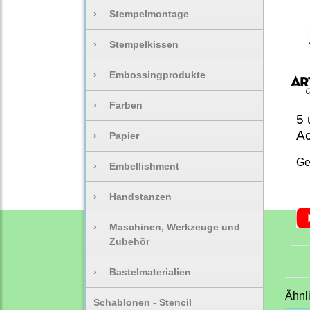
›
Stempelmontage
›
Stempelkissen
›
Embossingprodukte
›
Farben
5 
Ac
›
Papier
Ge
›
Embellishment
›
Handstanzen
›
Maschinen, Werkzeuge und
Zubehör
›
Bastelmaterialien
Ähnl
Schablonen - Stencil