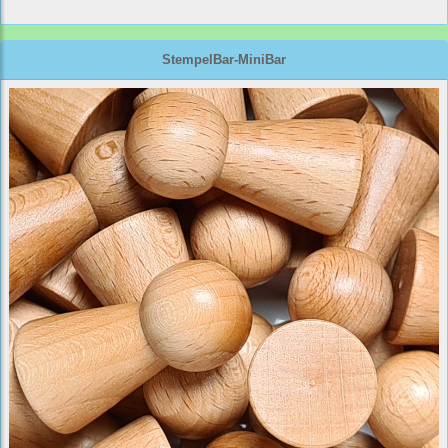
StempelBar-MiniBar