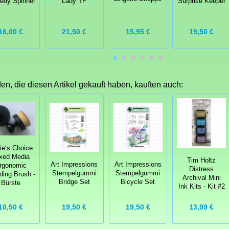
edy Spinner
Lady TF
Surprise Keeper
16,00 €
21,50 €
15,95 €
19,50 €
n, die diesen Artikel gekauft haben, kauften auch:
lie‘s Choice
xed Media
Tim Holtz
Art Impressions
Art Impressions
rgonomic
Distress
Stempelgummi
Stempelgummi
ding Brush -
Archival Mini
Bridge Set
Bicycle Set
Bürste
Ink Kits - Kit #2
10,50 €
19,50 €
19,50 €
13,99 €