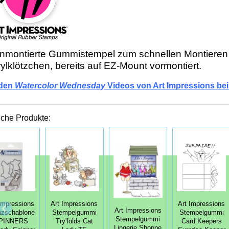
unmontierte Gummistempel zum schnellen Montieren
ylklötzchen, bereits auf EZ-Mount vormontiert.
 den
Watercolor Wednesday
Videos von Art Impressions be
iche Produkte:
Impressions
Art Impressions
Art Impressions
Art Impressions
nzschablone
Stempelgummi
Stempelgummi
Stempelgummi
PINNERS
Try'folds Cat
Card Keepers
Lingerie Shoppe