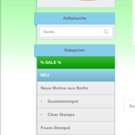
Artikelsuche
Kategorien
% SALE %
NEU
Neue Motive aus Berlin
›
Gummistempel
Be
›
Clear Stamps
Foam-Stempel