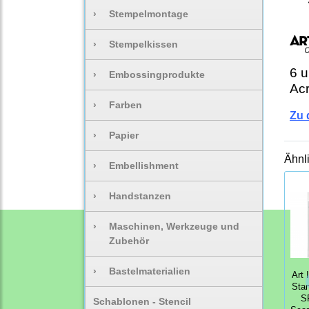
›
Stempelmontage
›
Stempelkissen
6 
›
Embossingprodukte
Acr
›
Farben
Zu
›
Papier
Ähnl
›
Embellishment
›
Handstanzen
›
Maschinen, Werkzeuge und
Zubehör
›
Bastelmaterialien
Art 
Sta
S
Schablonen - Stencil