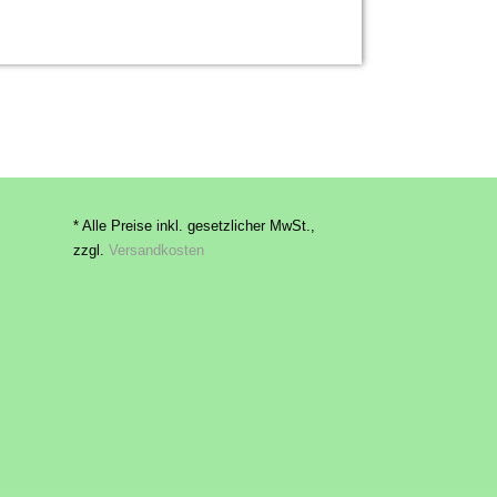
* Alle Preise inkl. gesetzlicher MwSt.,
zzgl.
Versandkosten