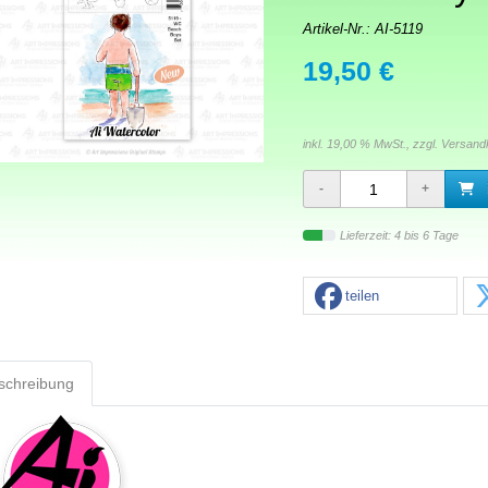
Artikel-Nr.:
AI-5119
19,50 €
inkl. 19,00 % MwSt., zzgl.
Versand
Lieferzeit: 4 bis 6 Tage
teilen
schreibung