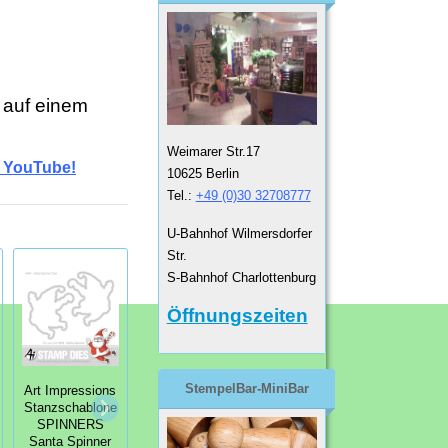
 auf einem
Weimarer Str.17
i YouTube!
10625 Berlin
Tel.:
+49 (0)30 32708777
U-Bahnhof Wilmersdorfer
Str.
S-Bahnhof Charlottenburg
Öffnungszeiten
StempelBar-MiniBar
Art Impressions
Art Impressions
Art Impressions
Stanzschablone
Stempelgummi
Stempelgummi
SPINNERS
SPINNERS
Card Keepers
Santa Spinner