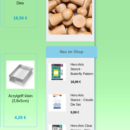
Chair Spinner
Toy Truck
Dies
Keeper
18,50 €
16,00 €
19,50 €
Neu im Shop
Hero Arts
Stencil -
Butterfly Pattern
18,99 €
Hero Arts
Acrylgriff klein
Stanze - Clouds
(3,8x5cm)
Die Set
9,99 €
4,25 €
Hero Arts Clear