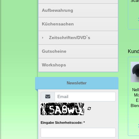
Scar
Aufbewahrung
Küchensachen
›
Zeitschriften/DVD`s
Gutscheine
Kunde
Workshops
Newsletter
Nel
Mi
E
Blen
Eingabe Sicherheitscode: *