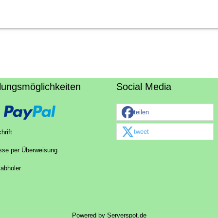
lungsmöglichkeiten
Social Media
teilen
tweet
hrift
sse per Überweisung
tabholer
Powered by
Serverspot.de