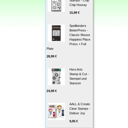
Stamps - Chip
Chip Hooray
15,99 €
Spellbinders
BetterPress -
Classic Mouse
Happiest Place
Press + Foil
Plate
28,99 €
Hero Arts
Stamp & Cut -
Stempel und
Stanzen
24,99 €
AALL & Create
Clear Stamps -
Deliver Joy
9,95 €