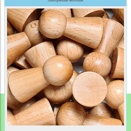
StempelBar-MiniBar