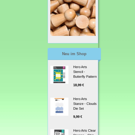
Neu im Shop
Hero Arts
Stencil -
Butterfly Pattern
18,99 €
Hero Arts
Stanze - Clouds
Die Set
9,99 €
Hero Arts Clear