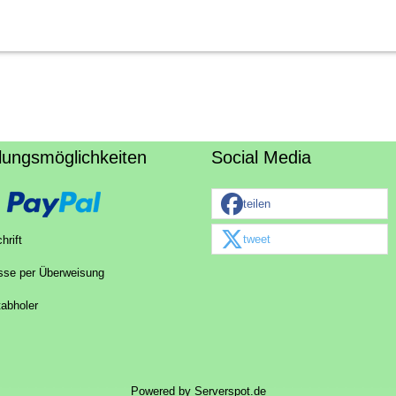
lungsmöglichkeiten
Social Media
teilen
tweet
hrift
sse per Überweisung
tabholer
Powered by
Serverspot.de