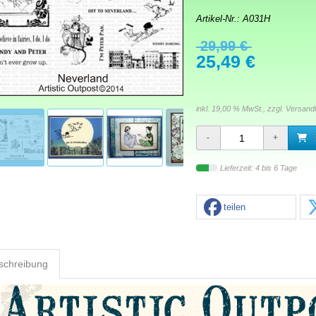
Artikel-Nr.:
A031H
29,99 €
25,49 €
inkl. 19,00 % MwSt., zzgl.
Versand
Lieferzeit: 4 bis 6 Tage
teilen
schreibung