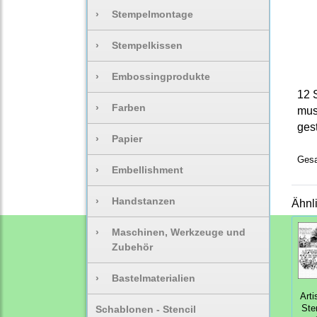
›
Stempelmontage
›
Stempelkissen
›
Embossingprodukte
12 
›
Farben
mus
ges
›
Papier
Gesa
›
Embellishment
›
Handstanzen
Ähnl
›
Maschinen, Werkzeuge und
Zubehör
›
Bastelmaterialien
Arti
Schablonen - Stencil
Ste