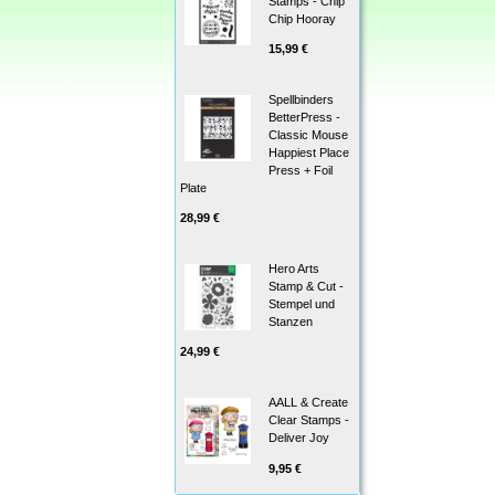
Stamps - Chip
Chip Hooray
15,99 €
Spellbinders
BetterPress -
Classic Mouse
Happiest Place
Press + Foil
Plate
28,99 €
Hero Arts
Stamp & Cut -
Stempel und
Stanzen
24,99 €
AALL & Create
Clear Stamps -
Deliver Joy
9,95 €