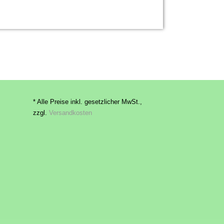
* Alle Preise inkl. gesetzlicher MwSt.,
zzgl.
Versandkosten