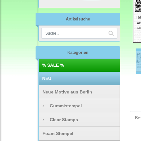
Artikelsuche
Kategorien
% SALE %
NEU
Neue Motive aus Berlin
›
Gummistempel
Be
›
Clear Stamps
Foam-Stempel