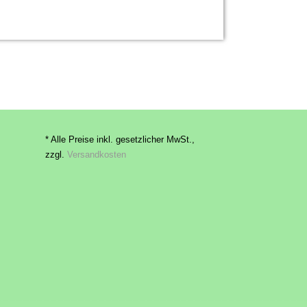
* Alle Preise inkl. gesetzlicher MwSt.,
zzgl.
Versandkosten