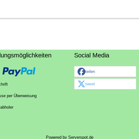
lungsmöglichkeiten
Social Media
teilen
tweet
hrift
sse per Überweisung
tabholer
Powered by
Serverspot.de