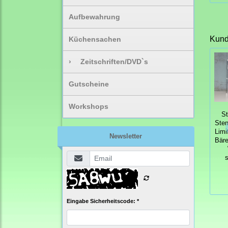
Aufbewahrung
Kunde
Küchensachen
›
Zeitschriften/DVD`s
Gutscheine
Workshops
S
Ste
Limi
Newsletter
Bär
Eingabe Sicherheitscode: *