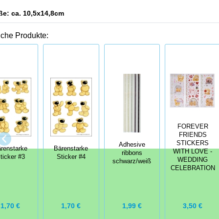
ße: ca. 10,5x14,8cm
iche Produkte:
FOREVER
FRIENDS
STICKERS
Adhesive
renstarke
Bärenstarke
WITH LOVE -
ribbons
ticker #3
Sticker #4
WEDDING
schwarz/weiß
CELEBRATION
1,70 €
1,70 €
1,99 €
3,50 €