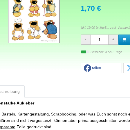
1,70 €
inkl. 19,00 % MwSt., zzgl.
Versand
Lieferzeit: 4 bis 6 Tage
teilen
schreibung
enstarke Aukleber
Basteln, Kartengestaltung, Scrapbooking, oder was Euch sonst noch ein
Bären sind nicht vorgestanzt, können aber prima ausgeschnitten werden
sparente
Folie gedruckt sind.