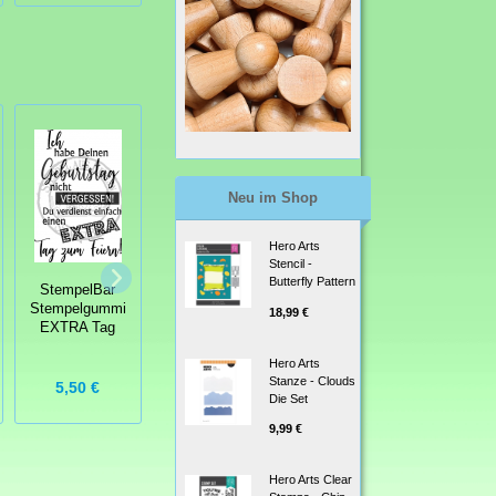
Neu im Shop
StempelBar
Hero Arts
StempelBar
Stempelgummi
Stencil -
Stempelgummi
Schön, dass Du
Butterfly Pattern
Wein
StempelBar
da bist HM
Stempelgummi
18,99 €
EXTRA Tag
Hero Arts
Stanze - Clouds
5,50 €
5,00 €
4,25 €
Die Set
9,99 €
Hero Arts Clear