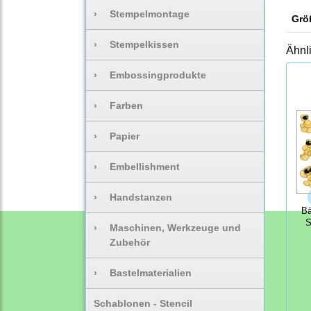
›
Stempelmontage
Grö
›
Stempelkissen
Ähnl
›
Embossingprodukte
›
Farben
›
Papier
›
Embellishment
›
Handstanzen
Bä
S
›
Maschinen, Werkzeuge und
Zubehör
›
Bastelmaterialien
Schablonen - Stencil