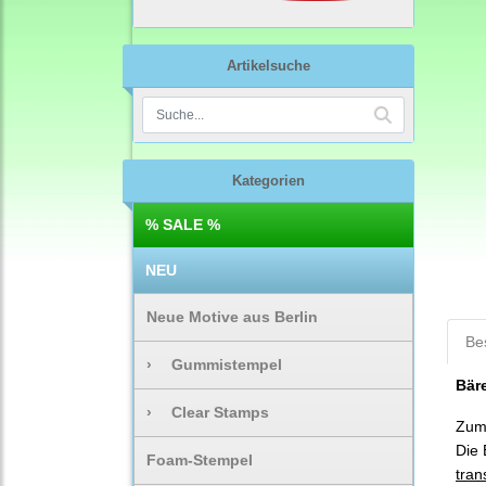
Artikelsuche
Kategorien
% SALE %
NEU
Neue Motive aus Berlin
Be
›
Gummistempel
Bär
›
Clear Stamps
Zum 
Die 
Foam-Stempel
tran