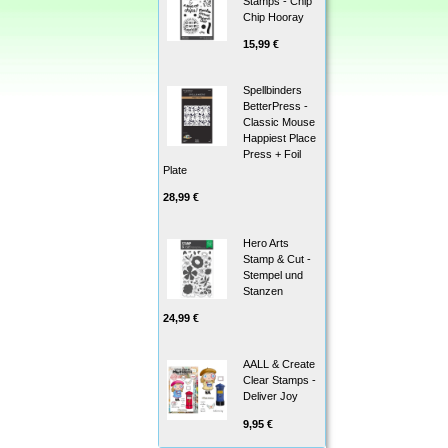
Stamps - Chip
Chip Hooray
15,99 €
Spellbinders
BetterPress -
Classic Mouse
Happiest Place
Press + Foil
Plate
28,99 €
Hero Arts
Stamp & Cut -
Stempel und
Stanzen
24,99 €
AALL & Create
Clear Stamps -
Deliver Joy
9,95 €