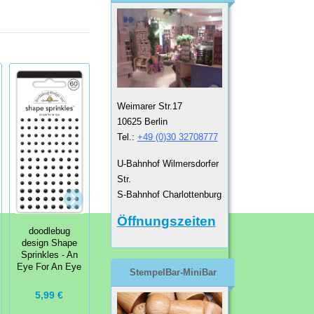
Weimarer Str.17
10625 Berlin
Tel.:
+49 (0)30 32708777
U-Bahnhof Wilmersdorfer
Str.
S-Bahnhof Charlottenburg
We R Memory
Keepers Tab
Dimensional
Öffnungszeiten
Stickers Circle -
Stickers Wine
Karteireiter
doodlebug
Sticker
design Shape
Sprinkles - An
Eye For An Eye
StempelBar-MiniBar
2,50 €
3,99 €
5,99 €
4,99 €