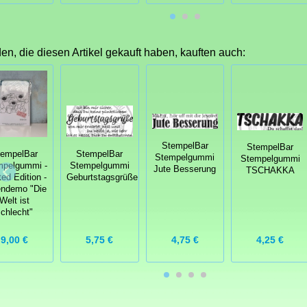
n, die diesen Artikel gekauft haben, kauften auch:
StempelBar
StempelBar
tempelBar
StempelBar
Stempelgummi
Stempelgummi
mpelgummi -
Stempelgummi
Jute Besserung
TSCHAKKA
ted Edition -
Geburtstagsgrüße
endemo "Die
Welt ist
schlecht"
4,75 €
4,25 €
9,00 €
5,75 €