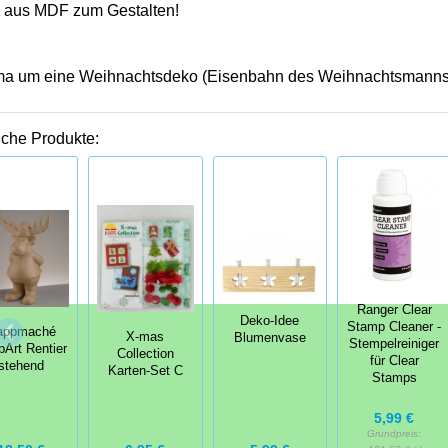
 aus MDF zum Gestalten!
ma um eine Weihnachtsdeko (Eisenbahn des Weihnachtsmanns) 
iche Produkte:
Ranger Clear
Deko-Idee
Stamp Cleaner -
appmaché
X-mas
Blumenvase
Stempelreiniger
Art Rentier
Collection
für Clear
stehend
Karten-Set C
Stamps
5,99 €
Grundpreis: