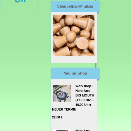
6,25 €
4,49 €
8,99 €
StempelBar-MiniBar
Neu im Shop
Workshop -
Hero Arts -
BIG MOUTH
(17.10.2026 -
16.00 Uhr)
NEUER TERMIN
22,00 €
Hero Arts