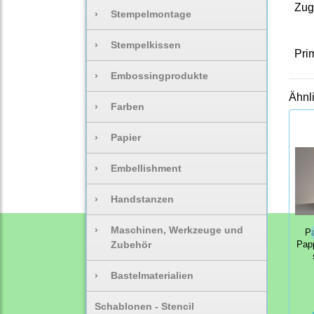
Zug
›
Stempelmontage
›
Stempelkissen
Pri
›
Embossingprodukte
Ähnl
›
Farben
›
Papier
›
Embellishment
›
Handstanzen
›
Maschinen, Werkzeuge und
P
Zubehör
Papp
›
Bastelmaterialien
Schablonen - Stencil