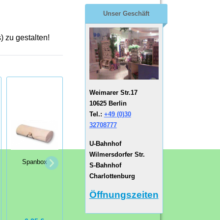
Unser Geschäft
zu gestalten!
Weimarer Str.17
10625 Berlin
Tel.:
+49 (0)30
32708777
U-Bahnhof
Wilmersdorfer Str.
Spanbox
Pappmaché
Streicholzschachteln
S-Bahnhof
PappArt Rentier
groß
Charlottenburg
sitzend
Öffnungszeiten