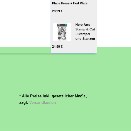
Place Press + Foil Plate
28,99 €
Hero Arts
Stamp & Cut
- Stempel
und Stanzen
24,99 €
* Alle Preise inkl. gesetzlicher MwSt.,
zzgl.
Versandkosten