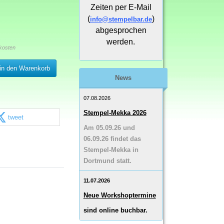
Zeiten per E-Mail
(
)
info@stempelbar.de
abgesprochen
werden.
kosten
in den Warenkorb
News
07.08.2026
Stempel-Mekka 2026
tweet
Am 05.09.26 und
06.09.26 findet das
Stempel-Mekka in
Dortmund statt.
11.07.2026
Neue Workshoptermine
sind online buchbar.