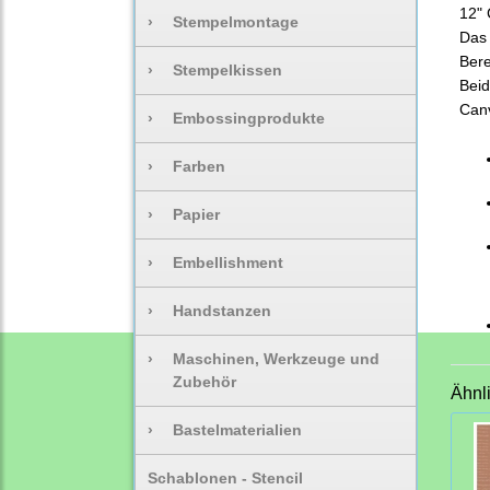
12" 
›
Stempelmontage
Das 
Bere
›
Stempelkissen
Beid
Canv
›
Embossingprodukte
›
Farben
›
Papier
›
Embellishment
›
Handstanzen
›
Maschinen, Werkzeuge und
Zubehör
Ähnl
›
Bastelmaterialien
Schablonen - Stencil