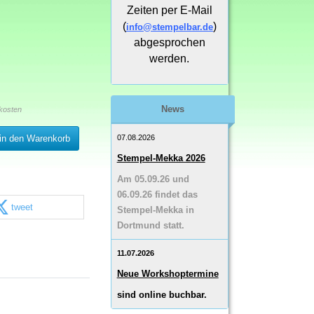
Zeiten per E-Mail
(
)
info@stempelbar.de
abgesprochen
werden.
News
kosten
07.08.2026
in den Warenkorb
Stempel-Mekka 2026
Am 05.09.26 und
06.09.26 findet das
tweet
Stempel-Mekka in
Dortmund statt.
11.07.2026
Neue Workshoptermine
sind online buchbar.