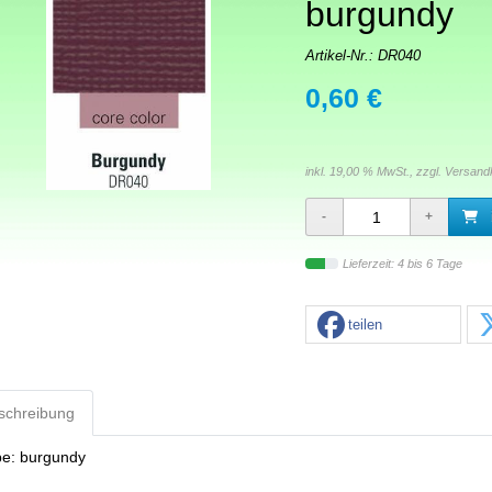
burgundy
Artikel-Nr.:
DR040
0,60 €
inkl. 19,00 % MwSt., zzgl.
Versand
Lieferzeit: 4 bis 6 Tage
teilen
schreibung
be:
burgundy