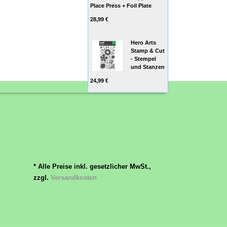
Place Press + Foil Plate
28,99 €
Hero Arts
Stamp & Cut
- Stempel
und Stanzen
24,99 €
* Alle Preise inkl. gesetzlicher MwSt.,
zzgl.
Versandkosten