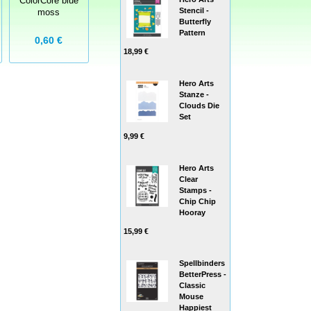
ColorCore blue
ColorCore
ColorCore
Stencil -
moss
vienna lake
quicksand
Butterfly
Pattern
0,60 €
0,60 €
0,60 €
18,99 €
Hero Arts
Stanze -
Clouds Die
Set
9,99 €
Hero Arts
Clear
Stamps -
Chip Chip
Hooray
15,99 €
Spellbinders
BetterPress -
Classic
Mouse
Happiest