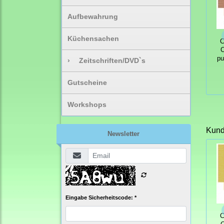
Aufbewahrung
Küchensachen
C
C
pu
›
Zeitschriften/DVD`s
Gutscheine
Workshops
Kunde
Newsletter
Eingabe Sicherheitscode: *
C