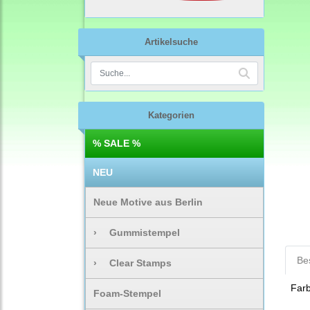
Artikelsuche
Kategorien
% SALE %
NEU
Neue Motive aus Berlin
›
Gummistempel
Be
›
Clear Stamps
Far
Foam-Stempel