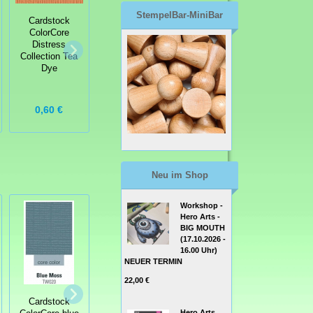
StempelBar-MiniBar
Cardstock
ColorCore
Distress
Collection Tea
Cardstock
Cardstock
Dye
ColorCore
ColorCore rich
bluebell
amethyst
0,60 €
0,60 €
0,60 €
Neu im Shop
Workshop -
Hero Arts -
BIG MOUTH
(17.10.2026 -
16.00 Uhr)
NEUER TERMIN
22,00 €
Cardstock
Cardstock
Cardstock
Hero Arts