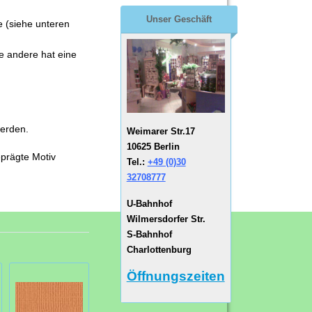
Unser Geschäft
e (siehe unteren
ie andere hat eine
werden.
Weimarer Str.17
10625 Berlin
eprägte Motiv
Tel.:
+49 (0)30
32708777
U-Bahnhof
Wilmersdorfer Str.
S-Bahnhof
Charlottenburg
Öffnungszeiten