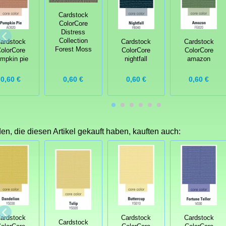
Cardstock
ColorCore
Distress
Collection
ardstock
Cardstock
Cardstock
Forest Moss
olorCore
ColorCore
ColorCore
mpkin pie
nightfall
amazon
0,60 €
0,60 €
0,60 €
0,60 €
n, die diesen Artikel gekauft haben, kauften auch:
ardstock
Cardstock
Cardstock
Cardstock