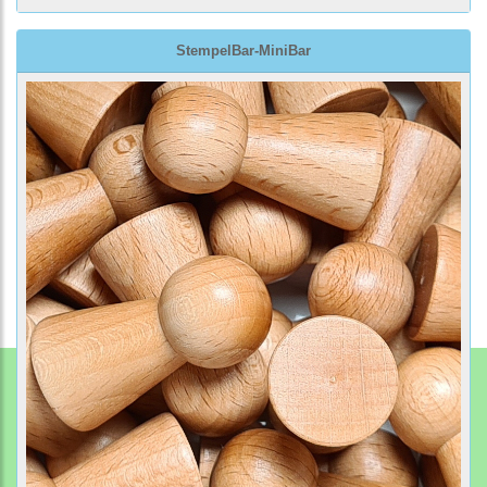
StempelBar-MiniBar