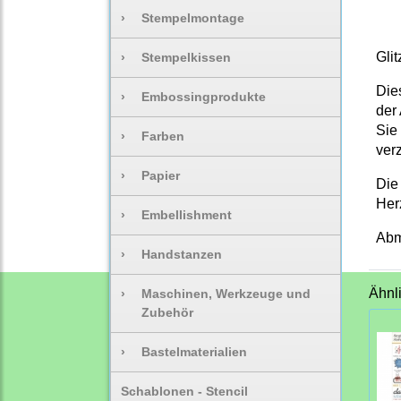
›
Stempelmontage
Gli
›
Stempelkissen
Die
›
Embossingprodukte
der
Sie
›
Farben
ver
›
Papier
Die
Her
›
Embellishment
Abm
›
Handstanzen
Ähnl
›
Maschinen, Werkzeuge und
Zubehör
›
Bastelmaterialien
Schablonen - Stencil