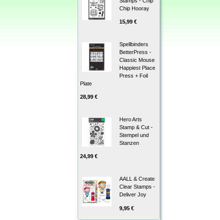
Stamps - Chip
Chip Hooray
15,99 €
Spellbinders
BetterPress -
Classic Mouse
Happiest Place
Press + Foil
Plate
28,99 €
Hero Arts
Stamp & Cut -
Stempel und
Stanzen
24,99 €
AALL & Create
Clear Stamps -
Deliver Joy
9,95 €