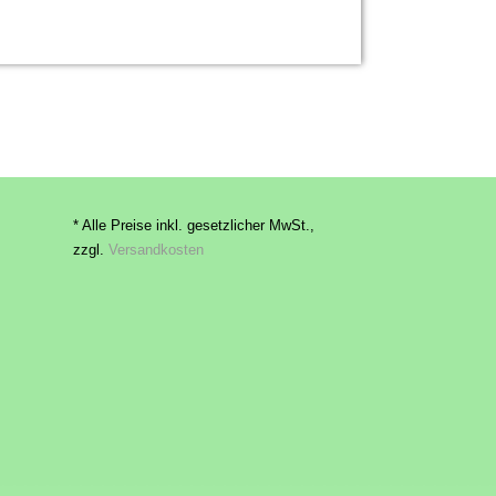
* Alle Preise inkl. gesetzlicher MwSt.,
zzgl.
Versandkosten