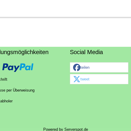
lungsmöglichkeiten
Social Media
teilen
tweet
hrift
sse per Überweisung
tabholer
Powered by
Serverspot.de