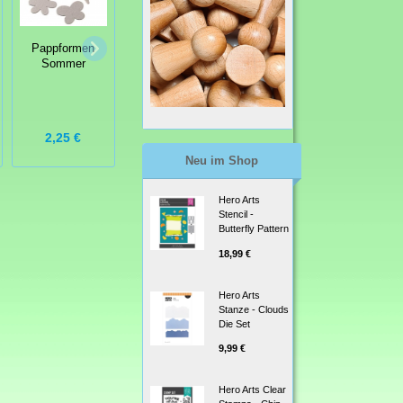
Hero Arts
RubOns -
Pappformen
Embellishment
Wildflowers &
Sommer
Set Christmas
Bugs Hero
Collection
Transfers
2,25 €
3,95 €
5,99 €
Neu im Shop
Hero Arts
Stencil -
Butterfly Pattern
18,99 €
Hero Arts
Stanze - Clouds
Die Set
9,99 €
Hero Arts Clear