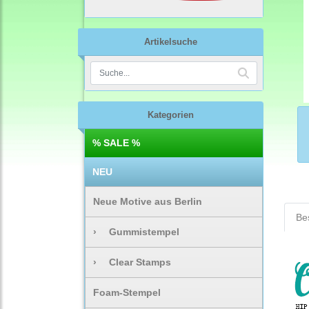
Artikelsuche
Kategorien
% SALE %
NEU
Neue Motive aus Berlin
Be
›
Gummistempel
›
Clear Stamps
Foam-Stempel