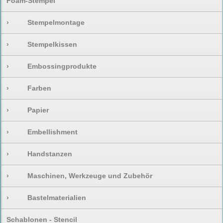
Foam-Stempel
›
Stempelmontage
›
Stempelkissen
›
Embossingprodukte
›
Farben
›
Papier
›
Embellishment
›
Handstanzen
›
Maschinen, Werkzeuge und Zubehör
›
Bastelmaterialien
Schablonen - Stencil