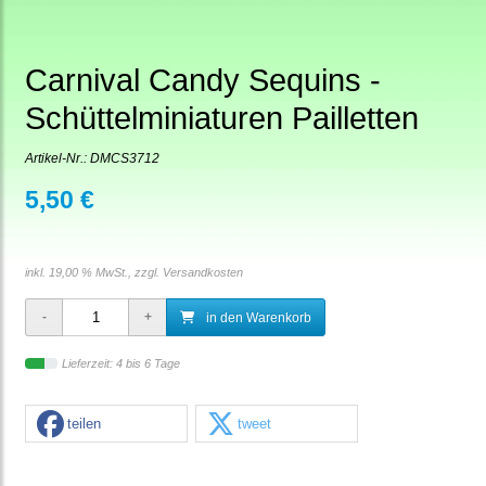
Carnival Candy Sequins -
Schüttelminiaturen Pailletten
Artikel-Nr.:
DMCS3712
5,50 €
inkl. 19,00 % MwSt., zzgl.
Versandkosten
in den Warenkorb
Lieferzeit: 4 bis 6 Tage
teilen
tweet