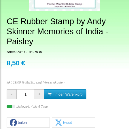
CE Rubber Stamp by Andy
Skinner Memories of India -
Paisley
Artikel-Nr.:
CEASR030
8,50 €
inkl. 19,00 % MwSt., zzgl.
Versandkosten
in den Warenkorb
Lieferzeit: 4 bis 6 Tage
teilen
tweet