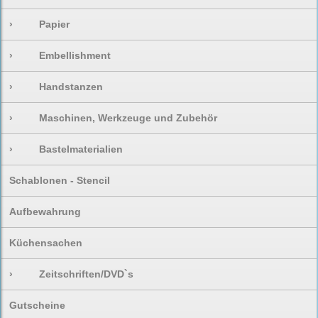
›
Papier
›
Embellishment
›
Handstanzen
›
Maschinen, Werkzeuge und Zubehör
›
Bastelmaterialien
Schablonen - Stencil
Aufbewahrung
Küchensachen
›
Zeitschriften/DVD`s
Gutscheine