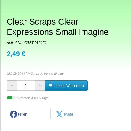
Clear Scraps Clear
Expressions Small Imagine
Artikel-Nr.:
CSST-016151
2,49 €
inkl. 19,00 % MwSt., zzgl.
Versandkosten
in den Warenkorb
Lieferzeit: 4 bis 6 Tage
teilen
tweet