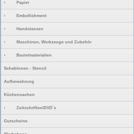
›
Papier
›
Embellishment
›
Handstanzen
›
Maschinen, Werkzeuge und Zubehör
›
Bastelmaterialien
Schablonen - Stencil
Aufbewahrung
Küchensachen
›
Zeitschriften/DVD`s
Gutscheine