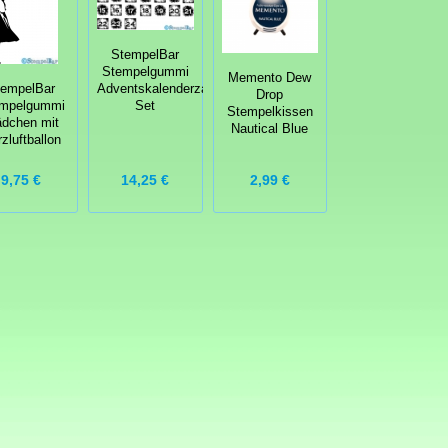
StempelBar
Stempelgummi
Memento Dew
tempelBar
Adventskalenderzahlen-
Drop
mpelgummi
Set
Stempelkissen
dchen mit
Nautical Blue
zluftballon
14,25 €
2,99 €
9,75 €