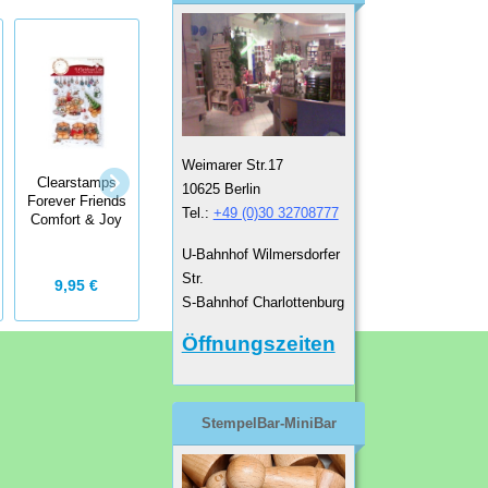
Continuous
Weimarer Str.17
Stamp
studio g
Clearstamps
10625 Berlin
Fortlaufender
Clearstamps
Forever Friends
Stempel Paisley
Blumen 13
Tel.:
+49 (0)30 32708777
Comfort & Joy
U-Bahnhof Wilmersdorfer
Str.
9,95 €
1,99 €
4,95 €
S-Bahnhof Charlottenburg
Öffnungszeiten
StempelBar-MiniBar