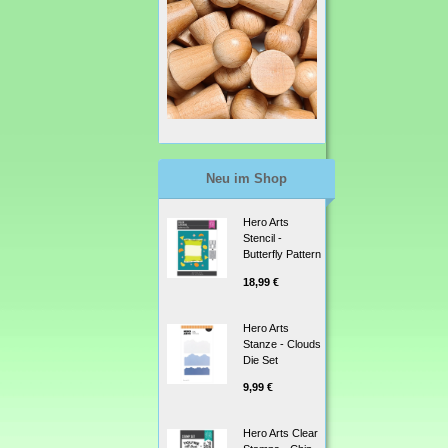
Neu im Shop
Hero Arts
Stencil -
Butterfly Pattern
18,99 €
Hero Arts
Stanze - Clouds
Die Set
9,99 €
Hero Arts Clear