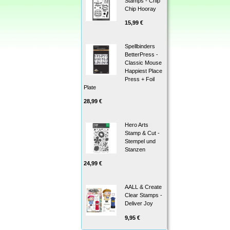
Stamps - Chip
Chip Hooray
15,99 €
Spellbinders
BetterPress -
Classic Mouse
Happiest Place
Press + Foil
Plate
28,99 €
Hero Arts
Stamp & Cut -
Stempel und
Stanzen
24,99 €
AALL & Create
Clear Stamps -
Deliver Joy
9,95 €