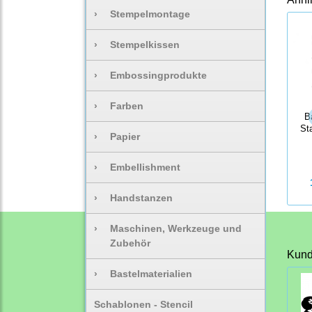
›
Stempelmontage
›
Stempelkissen
›
Embossingprodukte
›
Farben
B
St
›
Papier
›
Embellishment
›
Handstanzen
›
Maschinen, Werkzeuge und
Zubehör
Kunde
›
Bastelmaterialien
Schablonen - Stencil