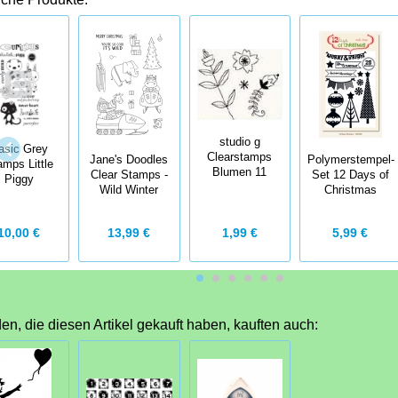
studio g
asic Grey
Clearstamps
Jane's Doodles
Polymerstempel-
amps Little
Blumen 11
Clear Stamps -
Set 12 Days of
Piggy
Wild Winter
Christmas
10,00 €
1,99 €
13,99 €
5,99 €
n, die diesen Artikel gekauft haben, kauften auch: