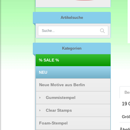
Artikelsuche
Kategorien
% SALE %
NEU
Neue Motive aus Berlin
Be
›
Gummistempel
19 
›
Clear Stamps
Größ
Foam-Stempel
Ähnl