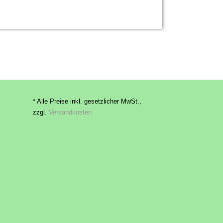
* Alle Preise inkl. gesetzlicher MwSt.,
zzgl.
Versandkosten