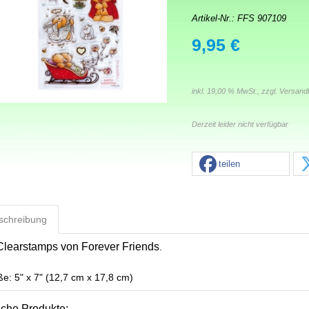
Artikel-Nr.:
FFS 907109
9,95 €
inkl. 19,00 % MwSt., zzgl.
Versand
Derzeit leider nicht verfügbar
teilen
schreibung
Clearstamps von Forever Friends
.
e: 5" x 7" (12,7 cm x 17,8 cm)
iche Produkte: