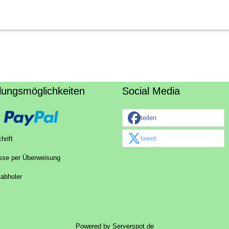
lungsmöglichkeiten
Social Media
teilen
tweet
hrift
sse per Überweisung
tabholer
Powered by
Serverspot.de