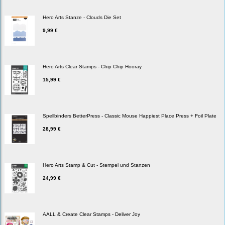
Hero Arts Stanze - Clouds Die Set
9,99 €
Hero Arts Clear Stamps - Chip Chip Hooray
15,99 €
Spellbinders BetterPress - Classic Mouse Happiest Place Press + Foil Plate
28,99 €
Hero Arts Stamp & Cut - Stempel und Stanzen
24,99 €
AALL & Create Clear Stamps - Deliver Joy