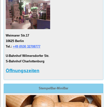
Weimarer Str.17
10625 Berlin
Tel.:
+49 (0)30 32708777
U-Bahnhof Wilmersdorfer Str.
S-Bahnhof Charlottenburg
Öffnungszeiten
StempelBar-MiniBar