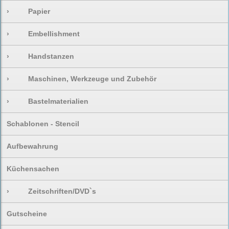
›
Papier
›
Embellishment
›
Handstanzen
›
Maschinen, Werkzeuge und Zubehör
›
Bastelmaterialien
Schablonen - Stencil
Aufbewahrung
Küchensachen
›
Zeitschriften/DVD`s
Gutscheine