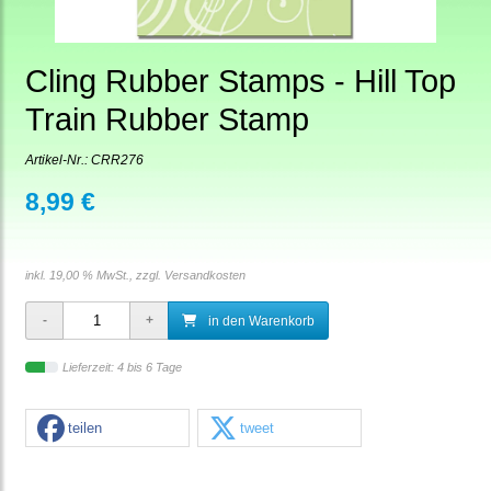
Cling Rubber Stamps - Hill Top
Train Rubber Stamp
Artikel-Nr.:
CRR276
8,99 €
inkl. 19,00 % MwSt., zzgl.
Versandkosten
in den Warenkorb
Lieferzeit: 4 bis 6 Tage
teilen
tweet