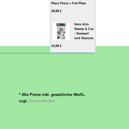
Place Press + Foil Plate
28,99 €
Hero Arts
Stamp & Cut
- Stempel
und Stanzen
24,99 €
* Alle Preise inkl. gesetzlicher MwSt.,
zzgl.
Versandkosten