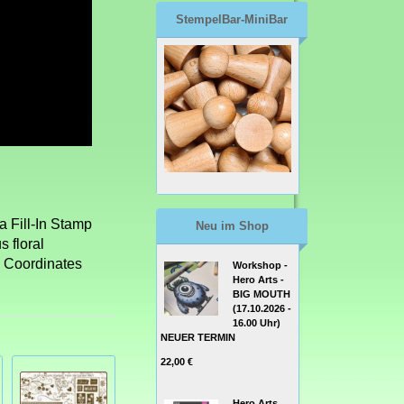
StempelBar-MiniBar
ia Fill-In Stamp
Neu im Shop
s floral
! Coordinates
Workshop -
Hero Arts -
BIG MOUTH
(17.10.2026 -
16.00 Uhr)
NEUER TERMIN
22,00 €
Hero Arts