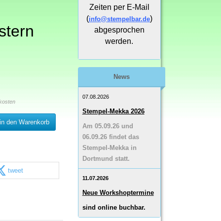
Zeiten per E-Mail
(
)
info@stempelbar.de
stern
abgesprochen
werden.
News
07.08.2026
kosten
Stempel-Mekka 2026
in den Warenkorb
Am 05.09.26 und
06.09.26 findet das
Stempel-Mekka in
Dortmund statt.
tweet
11.07.2026
Neue Workshoptermine
sind online buchbar.