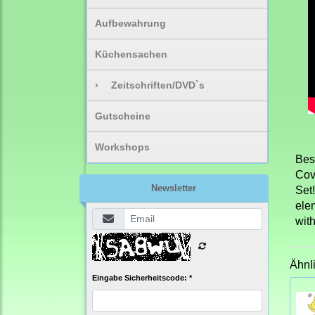
Aufbewahrung
Küchensachen
›
Zeitschriften/DVD`s
Gutscheine
Workshops
Bes
Cove
Newsletter
Set!
elem
wit
Ähnl
Eingabe Sicherheitscode: *