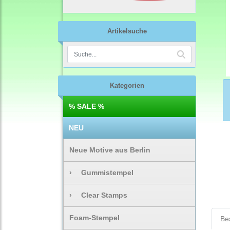
Artikelsuche
Kategorien
% SALE %
NEU
Neue Motive aus Berlin
›
Gummistempel
›
Clear Stamps
Foam-Stempel
Be