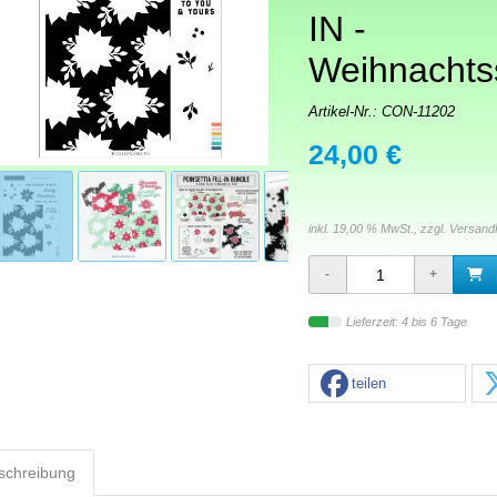
IN -
Weihnachts
Artikel-Nr.:
CON-11202
24,00 €
inkl. 19,00 % MwSt., zzgl.
Versand
Lieferzeit: 4 bis 6 Tage
teilen
schreibung