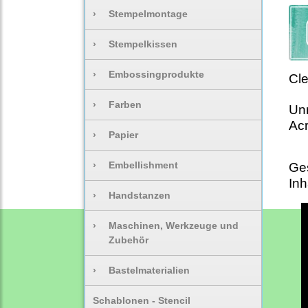
›
Stempelmontage
›
Stempelkissen
›
Embossingprodukte
Cle
›
Farben
Unm
Acr
›
Papier
›
Embellishment
Ge
Inh
›
Handstanzen
›
Maschinen, Werkzeuge und
Zubehör
›
Bastelmaterialien
Schablonen - Stencil