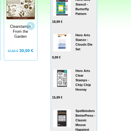
Stencil -
Butterfly
Pattern
18,99 €
Clearstamps
Gillian Roberts
Jane's Doodles
From the
Fiona
Clear Stamps -
Hero Arts
Garden
Wild Winter
Stanze -
Clouds Die
Set
30,00 €
5,99 €
13,99 €
37,50 €
9,99 €
Hero Arts
Clear
Stamps -
Chip Chip
Hooray
15,99 €
Spellbinders
BetterPress -
Classic
Mouse
Happiest