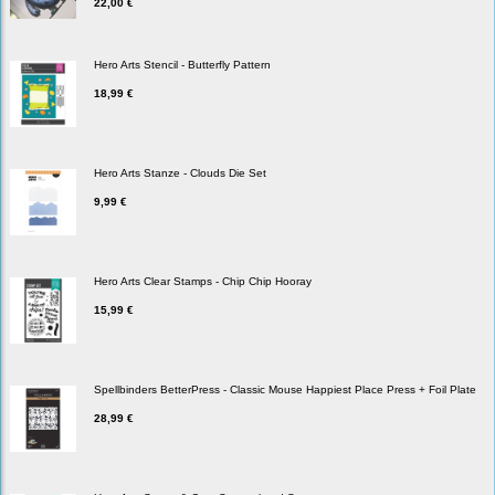
22,00 €
Hero Arts Stencil - Butterfly Pattern
18,99 €
Hero Arts Stanze - Clouds Die Set
9,99 €
Hero Arts Clear Stamps - Chip Chip Hooray
15,99 €
Spellbinders BetterPress - Classic Mouse Happiest Place Press + Foil Plate
28,99 €