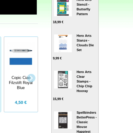
Stencil -
Butterfly
Pattern
18,99 €
Hero Arts
Stanze -
Clouds Die
Set
9,99 €
Hero Arts
Clear
Copic Ciao
Copic Ciao
Copic Ciao
Stamps -
Filzstift Royal
Filzstift Lapis
Filzstift Aqua
Chip Chip
Blue
Lazuli
Blue
Hooray
15,99 €
4,50 €
4,50 €
4,50 €
Spellbinders
BetterPress -
Classic
Mouse
Happiest