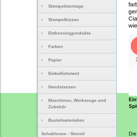
far
›
Stempelmontage
ger
Cia
›
Stempelkissen
wie
›
Embossingprodukte
›
Farben
›
Papier
›
Embellishment
›
Handstanzen
Ein
›
Maschinen, Werkzeuge und
Spi
Zubehör
›
Bastelmaterialien
Schablonen - Stencil
Die