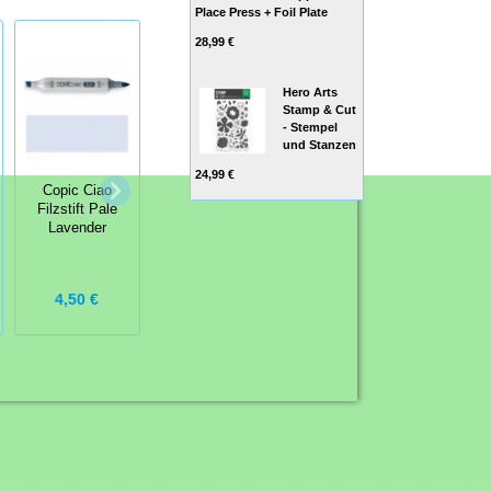
Place Press + Foil Plate
28,99 €
Hero Arts
Stamp & Cut
- Stempel
und Stanzen
24,99 €
Copic Ciao
Copic Ciao
Copic Ciao
Filzstift Pale
Filzstift Grayish
Filzstift Slate
Lavender
Lavender
4,50 €
4,50 €
4,50 €