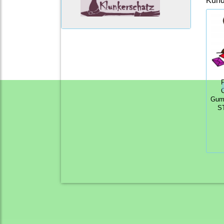
Kunde
Gum
S