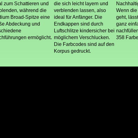
al zum Schattieren und
die sich leicht layern und
Nachhalti
blenden, während die
verblenden lassen, also
Wenn die 
ium Broad-Spitze eine
ideal für Anfänger. Die
geht, läss
ße Abdeckung und
Endkappen sind durch
ganz einf
schiedene
Luftschlitze kindersicher bei
nachfüllen
ichführungen ermöglicht
.
möglichem Verschlucken.
358 Farben
Die Farbcodes sind auf den
Korpus gedruckt.