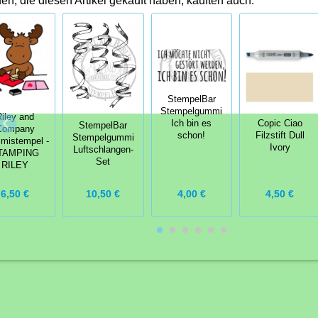
n, die diesen Artikel gekauft haben, kauften auch:
StempelBar
Stempelgummi
Riley and
Copic Ciao
Ich bin es
StempelBar
Company
Filzstift Dull
schon!
Stempelgummi
mistempel -
Ivory
Luftschlangen-
TAMPING
Set
RILEY
4,00 €
4,50 €
6,50 €
10,50 €