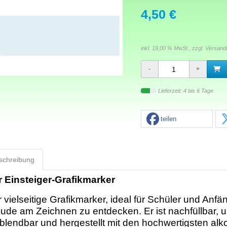
4,50 €
inkl. 19,00 % MwSt., zzgl.
Versand
Lieferzeit: 4 bis 6 Tage
teilen
schreibung
r Einsteiger-Grafikmarker
 vielseitige Grafikmarker, ideal für Schüler und Anfä
ude am Zeichnen zu entdecken. Er ist nachfüllbar, ul
blendbar und hergestellt mit den hochwertigsten alk