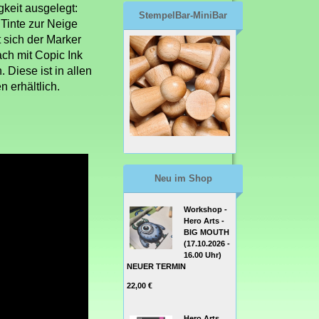
gkeit ausgelegt:
StempelBar-MiniBar
Tinte zur Neige
t sich der Marker
ach mit Copic Ink
. Diese ist in allen
 erhältlich.
Neu im Shop
Workshop -
Hero Arts -
BIG MOUTH
(17.10.2026 -
16.00 Uhr)
NEUER TERMIN
22,00 €
Hero Arts