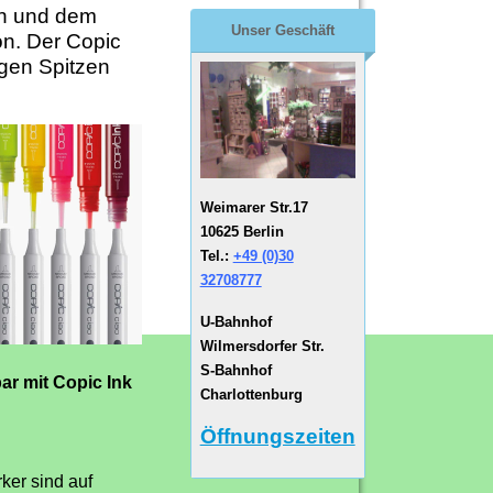
gn und dem
Unser Geschäft
on. Der Copic
igen Spitzen
Weimarer Str.17
10625 Berlin
Tel.:
+49 (0)30
32708777
U-Bahnhof
Wilmersdorfer Str.
S-Bahnhof
ar mit Copic Ink
Charlottenburg
Öffnungszeiten
ker sind auf