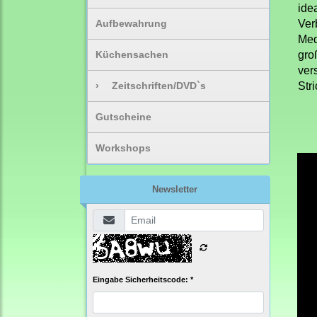
ide
Aufbewahrung
Ver
Med
Küchensachen
gro
ver
›
Zeitschriften/DVD`s
Str
Gutscheine
Workshops
Newsletter
Eingabe Sicherheitscode: *