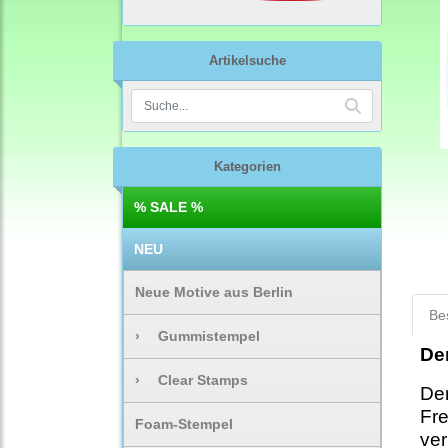
Artikelsuche
Kategorien
% SALE %
NEU
Neue Motive aus Berlin
Be
›
Gummistempel
De
›
Clear Stamps
Der
Fre
Foam-Stempel
ver