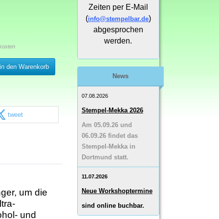
Zeiten per E-Mail
(
)
info@stempelbar.de
abgesprochen
werden.
kosten
in den Warenkorb
News
07.08.2026
Stempel-Mekka 2026
tweet
Am 05.09.26 und
06.09.26 findet das
Stempel-Mekka in
Dortmund statt.
11.07.2026
nger, um die
Neue Workshoptermine
tra-
sind online buchbar.
ohol- und