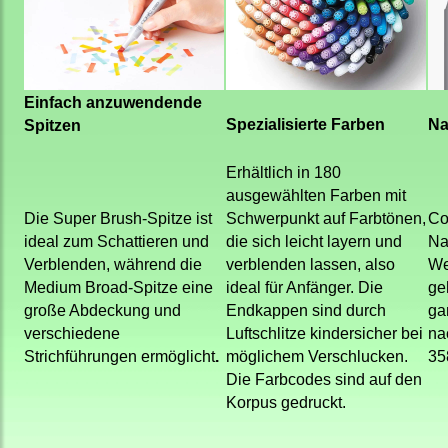
Einfach anzuwendende
Spezialisierte Farben
Na
Spitzen
Erhältlich in 180
ausgewählten Farben mit
Die Super Brush-Spitze ist
Schwerpunkt auf Farbtönen,
Co
ideal zum Schattieren und
die sich leicht layern und
Na
Verblenden, während die
verblenden lassen, also
We
Medium Broad-Spitze eine
ideal für Anfänger. Die
ge
große Abdeckung und
Endkappen sind durch
ga
verschiedene
Luftschlitze kindersicher bei
nac
Strichführungen ermöglicht
.
möglichem Verschlucken.
35
Die Farbcodes sind auf den
Korpus gedruckt.