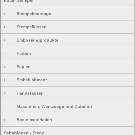
Foam-Stempel
›
Stempelmontage
›
Stempelkissen
›
Embossingprodukte
›
Farben
›
Papier
›
Embellishment
›
Handstanzen
›
Maschinen, Werkzeuge und Zubehör
›
Bastelmaterialien
Schablonen - Stencil